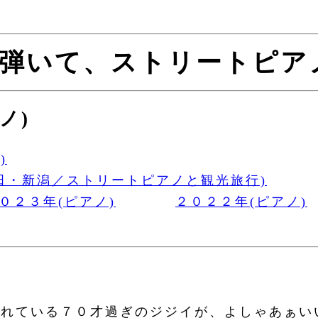
弾いて、ストリートピア
ノ)
)
田・新潟／ストリートピアノと観光旅行)
０２３年(ピアノ)
２０２２年(ピアノ)
れている７０才過ぎのジジイが、よしゃあぁい