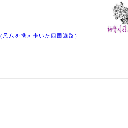
(尺八を携え歩いた四国遍路)